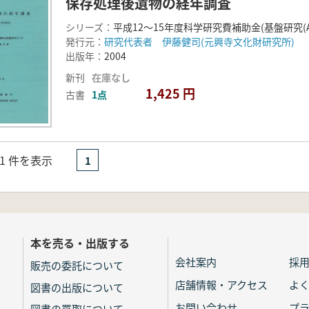
保存処理後遺物の経年調査
シリーズ：
平成12〜15年度科学研究費補助金(基盤研究(A
発行元：
研究代表者 伊藤健司(元興寺文化財研究所)
出版年：
2004
新刊
在庫なし
1,425 円
古書
1点
- 1 件を表示
1
本を売る・出版する
会社案内
採
販売の委託について
店舗情報・アクセス
よ
図書の出版について
お問い合わせ
プ
図書の買取について