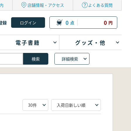
内
店舗情報・アクセス
よくある質問
0
0
登録
点
円
電子書籍
グッズ・他
詳細検索