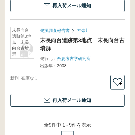
再入荷メール通知
末長向台
発掘調査報告書
神奈川
遺跡第3地
末長向台遺跡第3地点 末長向台古
点 末長
墳群
向台古墳
群
発行元：
吾妻考古学研究所
出版年：
2008
新刊
在庫なし
＋
再入荷メール通知
全9件中 1 - 9件を表示