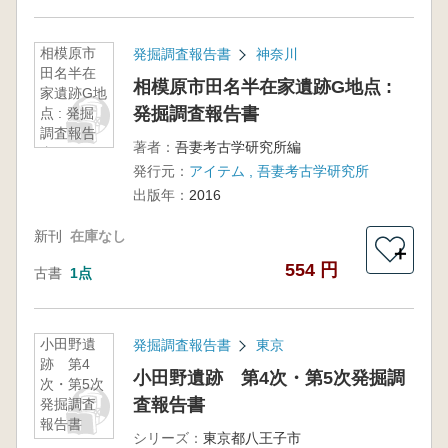
相模原市
発掘調査報告書
神奈川
田名半在
相模原市田名半在家遺跡G地点 :
家遺跡G地
発掘調査報告書
点 : 発掘
調査報告
著者：
吾妻考古学研究所編
書
発行元：
アイテム , 吾妻考古学研究所
出版年：
2016
新刊
在庫なし
＋
554 円
古書
1点
小田野遺
発掘調査報告書
東京
跡 第4
小田野遺跡 第4次・第5次発掘調
次・第5次
査報告書
発掘調査
報告書
シリーズ：
東京都八王子市