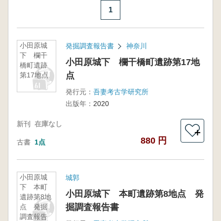
1
小田原城
発掘調査報告書
神奈川
下 欄干
小田原城下 欄干橋町遺跡第17地
橋町遺跡
点
第17地点
発行元：
吾妻考古学研究所
出版年：
2020
新刊
在庫なし
＋
880 円
古書
1点
小田原城
城郭
下 本町
小田原城下 本町遺跡第8地点 発
遺跡第8地
掘調査報告書
点 発掘
調査報告