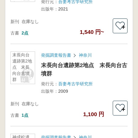
発行元：
吾妻考古学研究所
書
出版年：
2021
新刊
在庫なし
＋
1,540 円~
古書
2点
末長向台
発掘調査報告書
神奈川
遺跡第2地
末長向台遺跡第2地点 末長向台古
点 末長
墳群
向台古墳
群
発行元：
吾妻考古学研究所
出版年：
2009
新刊
在庫なし
＋
1,100 円
古書
1点
神成松遺
発掘調査報告書
神奈川