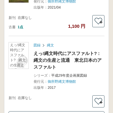
発行元：
御所野縄文博物館
出版年：
2021/04
新刊
在庫なし
＋
1,100 円
古書
1点
えっ!縄文
図録
縄文
時代にア
えっ!縄文時代にアスファルト? :
スファル
縄文の生産と流通 東北日本のア
ト? : 縄文
の生産と
スファルト
流通 東
北日本の
シリーズ：
平成29年度企画展図録
アスファ
発行元：
御所野縄文博物館
ルト
出版年：
2017
新刊
在庫なし
＋