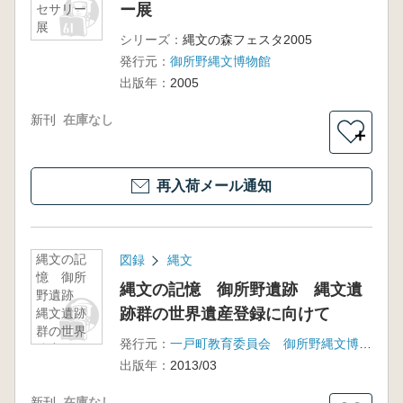
ー展
セサリー
展
シリーズ：
縄文の森フェスタ2005
発行元：
御所野縄文博物館
出版年：
2005
新刊
在庫なし
＋
再入荷メール通知
縄文の記
図録
縄文
憶 御所
縄文の記憶 御所野遺跡 縄文遺
野遺跡
跡群の世界遺産登録に向けて
縄文遺跡
群の世界
発行元：
一戸町教育委員会 御所野縄文博物館
遺産登録
出版年：
2013/03
に向けて
新刊
在庫なし