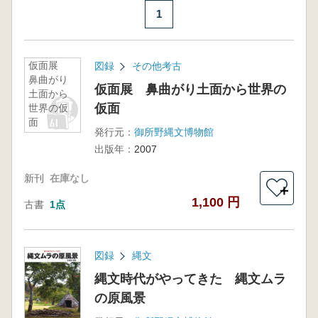
1
仮面展
図録
その他考古
鼻曲がり
仮面展 鼻曲がり土面から世界の
土面から
仮面
世界の仮
面
発行元：
御所野縄文博物館
出版年：
2007
新刊
在庫なし
＋
1,100 円
古書
1点
図録
縄文
縄文時代がやってきた 縄文ムラ
の原風景