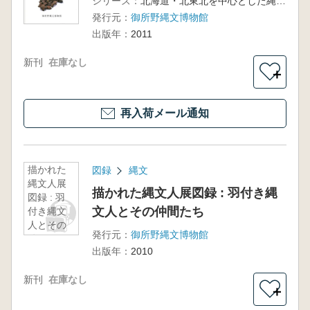
シリーズ：
北海道・北東北を中心とした縄文遺跡群の世界遺産登録を目指して
発行元：
御所野縄文博物館
出版年：
2011
新刊
在庫なし
＋
再入荷メール通知
描かれた
図録
縄文
縄文人展
描かれた縄文人展図録 : 羽付き縄
図録 : 羽
文人とその仲間たち
付き縄文
人とその
発行元：
御所野縄文博物館
仲間たち
出版年：
2010
新刊
在庫なし
＋