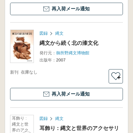
再入荷メール通知
図録
縄文
縄文から続く北の漆文化
発行元：
御所野縄文博物館
出版年：
2007
新刊
在庫なし
＋
再入荷メール通知
耳飾り :
図録
縄文
縄文と世
耳飾り : 縄文と世界のアクセサリ
界のアク