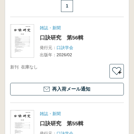
1
雑誌・新聞
口訣研究 第56輯
発行元：
口訣学会
出版年：
2026/02
新刊
在庫なし
＋
再入荷メール通知
雑誌・新聞
口訣研究 第55輯
発行元：
口訣学会