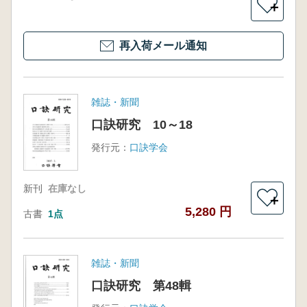
＋
再入荷メール通知
雑誌・新聞
口訣研究 10～18
発行元：
口訣学会
新刊
在庫なし
＋
5,280 円
古書
1点
雑誌・新聞
口訣研究 第48輯