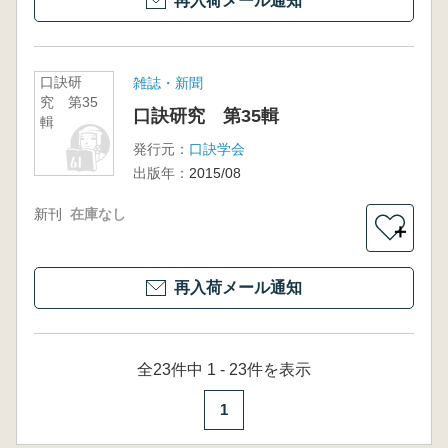
再入荷メール通知
口訣研
雑誌・新聞
究 第35
口訣研究 第35輯
輯
発行元：
口訣学会
出版年：
2015/08
新刊
在庫なし
＋
再入荷メール通知
全23件中 1 - 23件を表示
1