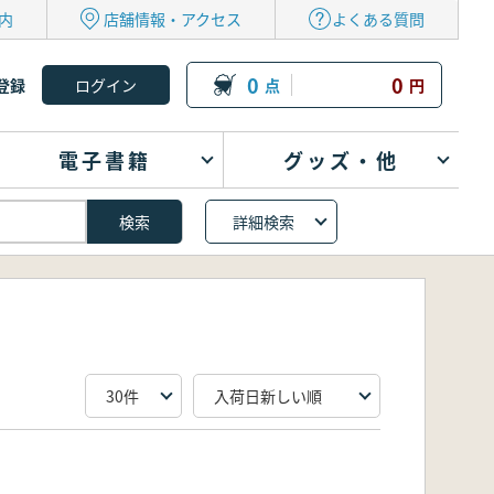
内
店舗情報・アクセス
よくある質問
0
0
登録
点
円
電子書籍
グッズ・他
詳細検索