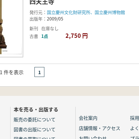
四天王寺
発行元：
国立慶州文化財研究所、国立慶州博物館
出版年：
2009/05
新刊
在庫なし
2,750 円
古書
1点
- 1 件を表示
1
本を売る・出版する
会社案内
採
販売の委託について
店舗情報・アクセス
よ
図書の出版について
お問い合わせ
プ
図書の買取について