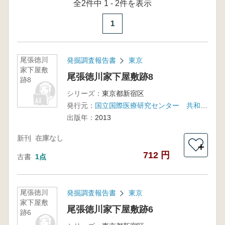
全2件中 1 - 2件を表示
1
尾張徳川
発掘調査報告書
東京
家下屋敷
尾張徳川家下屋敷跡8
跡8
シリーズ：
東京都新宿区
発行元：
国立国際医療研究センター 共和開発
出版年：
2013
新刊
在庫なし
＋
712 円
古書
1点
尾張徳川
発掘調査報告書
東京
家下屋敷
尾張徳川家下屋敷跡6
跡6