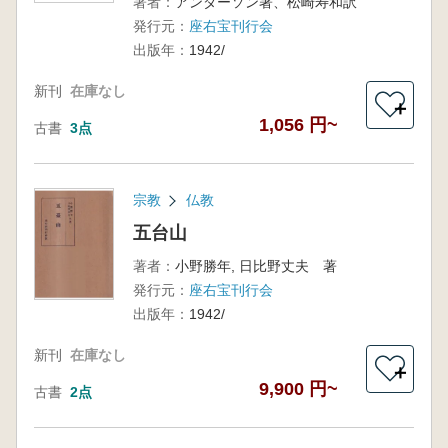
著者：
アンダーソン著、松崎寿和訳
発行元：
座右宝刊行会
出版年：
1942/
新刊
在庫なし
＋
1,056 円~
古書
3点
宗教
仏教
五台山
著者：
小野勝年, 日比野丈夫 著
発行元：
座右宝刊行会
出版年：
1942/
新刊
在庫なし
＋
9,900 円~
古書
2点