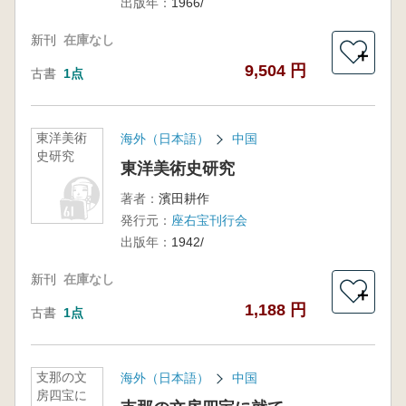
出版年：
1966/
新刊
在庫なし
＋
9,504 円
古書
1点
東洋美術
海外（日本語）
中国
史研究
東洋美術史研究
著者：
濱田耕作
発行元：
座右宝刊行会
出版年：
1942/
新刊
在庫なし
＋
1,188 円
古書
1点
支那の文
海外（日本語）
中国
房四宝に