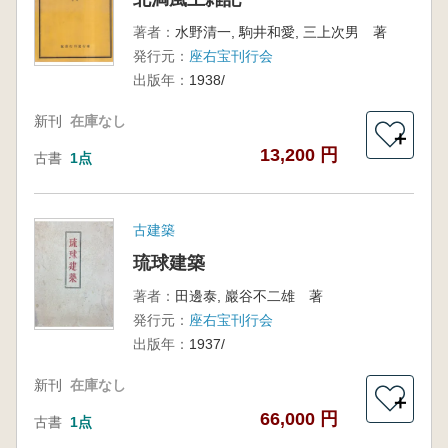
著者：
水野清一, 駒井和愛, 三上次男 著
発行元：
座右宝刊行会
出版年：
1938/
新刊
在庫なし
＋
13,200 円
古書
1点
古建築
琉球建築
著者：
田邊泰, 巖谷不二雄 著
発行元：
座右宝刊行会
出版年：
1937/
新刊
在庫なし
＋
66,000 円
古書
1点