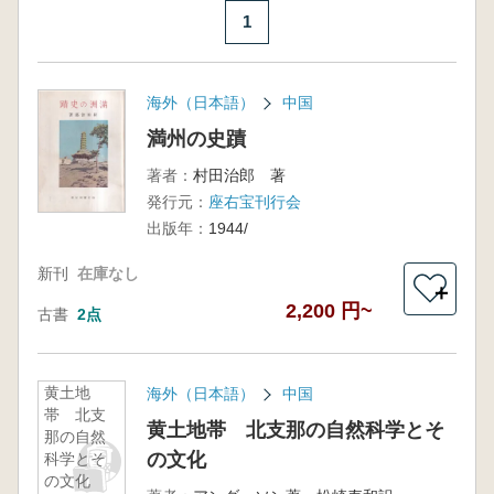
1
海外（日本語）
中国
満州の史蹟
著者：
村田治郎 著
発行元：
座右宝刊行会
出版年：
1944/
新刊
在庫なし
＋
2,200 円~
古書
2点
黄土地
海外（日本語）
中国
帯 北支
黄土地帯 北支那の自然科学とそ
那の自然
の文化
科学とそ
の文化