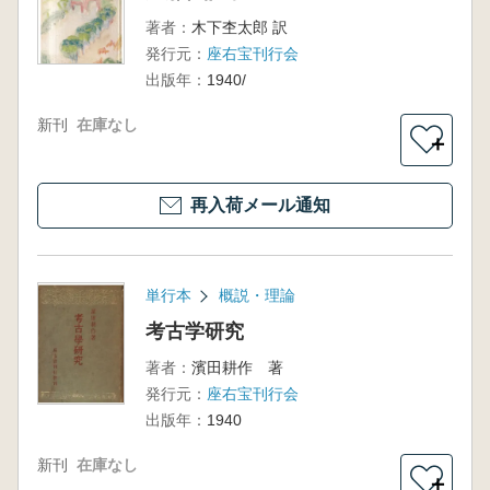
著者：
木下杢太郎 訳
発行元：
座右宝刊行会
出版年：
1940/
新刊
在庫なし
＋
再入荷メール通知
単行本
概説・理論
考古学研究
著者：
濱田耕作 著
発行元：
座右宝刊行会
出版年：
1940
新刊
在庫なし
＋