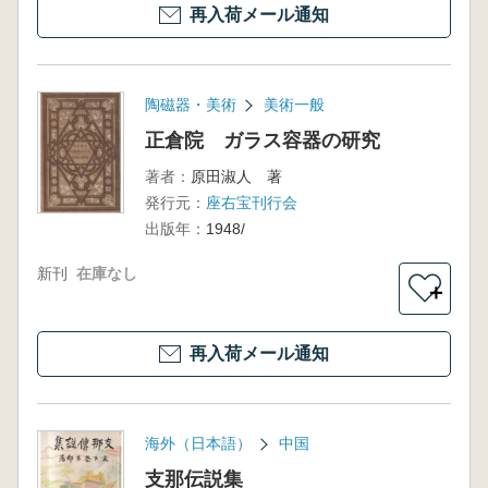
再入荷メール通知
陶磁器・美術
美術一般
正倉院 ガラス容器の研究
著者：
原田淑人 著
発行元：
座右宝刊行会
出版年：
1948/
新刊
在庫なし
＋
再入荷メール通知
海外（日本語）
中国
支那伝説集