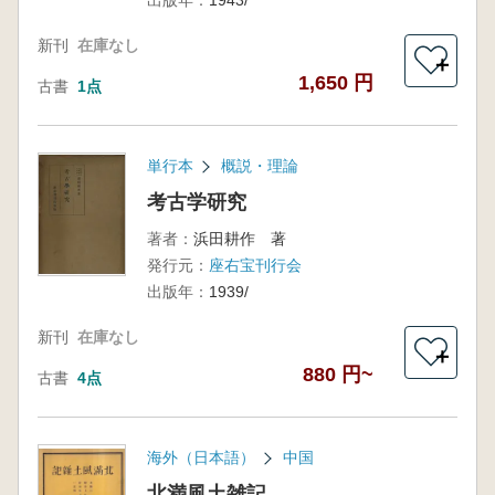
出版年：
1943/
新刊
在庫なし
＋
1,650 円
古書
1点
単行本
概説・理論
考古学研究
著者：
浜田耕作 著
発行元：
座右宝刊行会
出版年：
1939/
新刊
在庫なし
＋
880 円~
古書
4点
海外（日本語）
中国
北満風土雑記