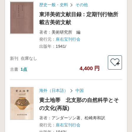
歴史一般・史料
その他
東洋美術文献目録 : 定期刊行物所
載古美術文献
著者：
美術研究所 編
発行元：
座右宝刊行会
出版年：
1941/
新刊
在庫なし
＋
4,400 円
古書
1点
海外（日本語）
中国
黄土地帯 北支那の自然科学とそ
の文化(再版)
著者：
アンダーソン著、松崎寿和訳
発行元：
座右宝刊行会