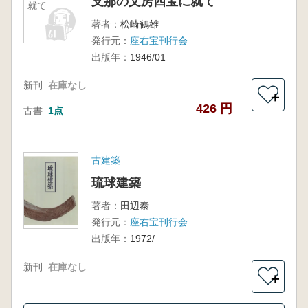
支那の文房四宝に就て
就て
著者：
松崎鶴雄
発行元：
座右宝刊行会
出版年：
1946/01
新刊
在庫なし
＋
426 円
古書
1点
古建築
琉球建築
著者：
田辺泰
発行元：
座右宝刊行会
出版年：
1972/
新刊
在庫なし
＋