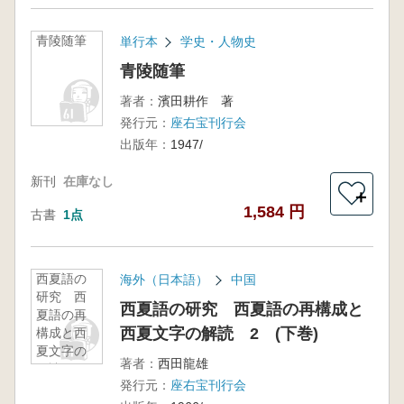
青陵随筆
単行本
学史・人物史
青陵随筆
著者：
濱田耕作 著
発行元：
座右宝刊行会
出版年：
1947/
新刊
在庫なし
＋
1,584 円
古書
1点
西夏語の
海外（日本語）
中国
研究 西
西夏語の研究 西夏語の再構成と
夏語の再
西夏文字の解読 2 (下巻)
構成と西
夏文字の
著者：
西田龍雄
解読 2
発行元：
座右宝刊行会
(下巻)