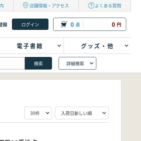
内
店舗情報・アクセス
よくある質問
0
0
登録
点
円
電子書籍
グッズ・他
詳細検索