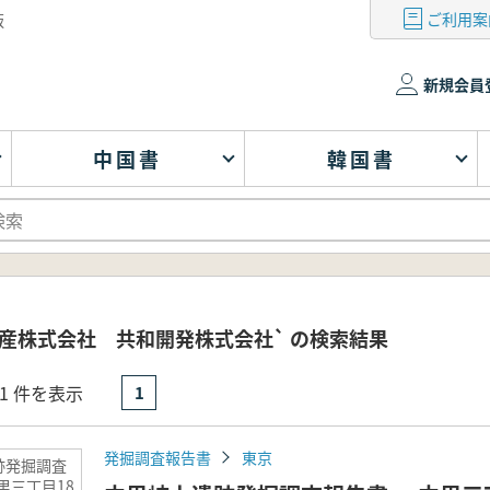
ご利用案
版
新規会員
中国書
韓国書
産株式会社 共和開発株式会社` の検索結果
- 1 件を表示
1
発掘調査報告書
東京
跡発掘調査
里三丁目18