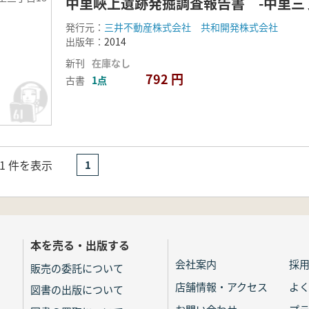
中里峽上遺跡発掘調査報告書 -中里三丁
発行元：
三井不動産株式会社 共和開発株式会社
出版年：
2014
新刊
在庫なし
792 円
古書
1点
- 1 件を表示
1
本を売る・出版する
会社案内
採
販売の委託について
店舗情報・アクセス
よ
図書の出版について