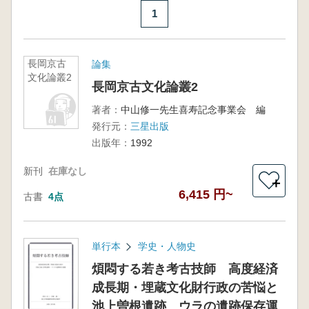
1
長岡京古
論集
文化論叢2
長岡京古文化論叢2
著者：
中山修一先生喜寿記念事業会 編
発行元：
三星出版
出版年：
1992
新刊
在庫なし
＋
6,415 円~
古書
4点
単行本
学史・人物史
煩悶する若き考古技師 高度経済
成長期・埋蔵文化財行政の苦悩と
池上曽根遺跡 ウラの遺跡保存運