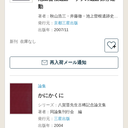
動
著者：
秋山浩三・井藤徹・池上曽根遺跡史研究会 編著
発行元：
京都三星出版
出版年：
2007/11
新刊
在庫なし
＋
再入荷メール通知
論集
かにかくに
シリーズ：
八賀晋先生古稀記念論文集
著者：
同論集刊行会 編
発行元：
三星出版
出版年：
2004