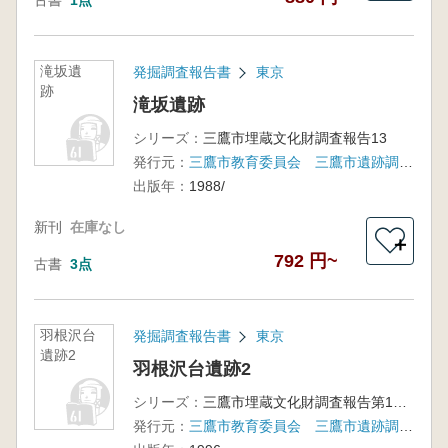
古書
1点
滝坂遺
発掘調査報告書
東京
跡
滝坂遺跡
シリーズ：
三鷹市埋蔵文化財調査報告13
発行元：
三鷹市教育委員会 三鷹市遺跡調査会
出版年：
1988/
新刊
在庫なし
＋
792 円~
古書
3点
羽根沢台
発掘調査報告書
東京
遺跡2
羽根沢台遺跡2
シリーズ：
三鷹市埋蔵文化財調査報告第18集
発行元：
三鷹市教育委員会 三鷹市遺跡調査会