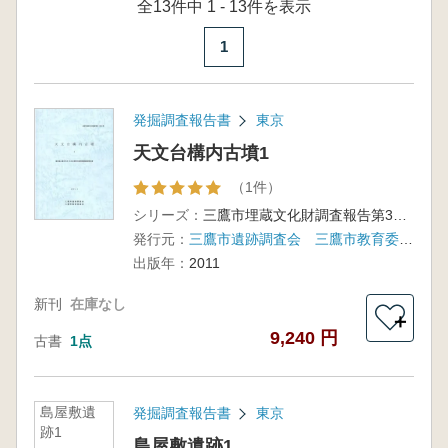
全13件中 1 - 13件を表示
1
発掘調査報告書
東京
天文台構内古墳1
（1件）
シリーズ：
三鷹市埋蔵文化財調査報告第33集
発行元：
三鷹市遺跡調査会 三鷹市教育委員会
出版年：
2011
新刊
在庫なし
＋
9,240 円
古書
1点
島屋敷遺
発掘調査報告書
東京
跡1
島屋敷遺跡1