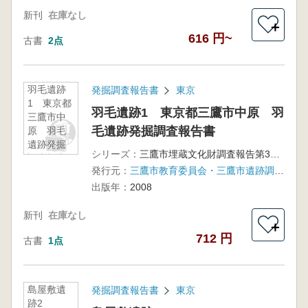
新刊
在庫なし
＋
616 円~
古書
2点
羽毛遺跡
発掘調査報告書
東京
1 東京都
羽毛遺跡1 東京都三鷹市中原 羽
三鷹市中
毛遺跡発掘調査報告書
原 羽毛
遺跡発掘
シリーズ：
三鷹市埋蔵文化財調査報告第31集
調査報告
発行元：
三鷹市教育委員会・三鷹市遺跡調査会
書
出版年：
2008
新刊
在庫なし
＋
712 円
古書
1点
島屋敷遺
発掘調査報告書
東京
跡2