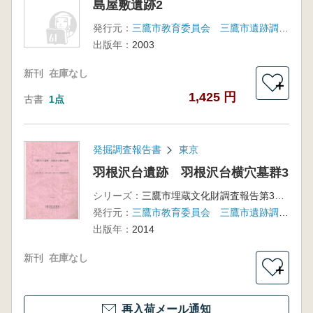
島屋敷遺跡2
発行元：
三鷹市教育委員会 三鷹市遺跡調査会
出版年：
2003
新刊
在庫なし
＋
1,425 円
古書
1点
発掘調査報告書
東京
羽根沢台遺跡 羽根沢台横穴墓群3
シリーズ：
三鷹市埋蔵文化財調査報告第34集
発行元：
三鷹市教育委員会 三鷹市遺跡調査会
出版年：
2014
新刊
在庫なし
＋
再入荷メール通知