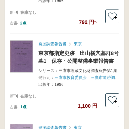
出版年：
1996
新刊
在庫なし
＋
792 円~
古書
2点
発掘調査報告書
東京
東京都指定史跡 出山横穴墓群8号
墓1 保存・公開整備事業報告書
シリーズ：
三鷹市埋蔵文化財調査報告第1集
発行元：
三鷹市教育委員会 三鷹市遺跡調査会
出版年：
1996
新刊
在庫なし
＋
1,100 円
古書
1点
発掘調査報告書
東京