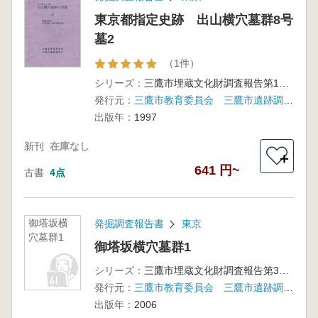
東京都指定史跡 出山横穴墓群8号
墓2
（1件）
シリーズ：
三鷹市埋蔵文化財調査報告第19集
発行元：
三鷹市教育委員会 三鷹市遺跡調査会
出版年：
1997
新刊
在庫なし
＋
641 円~
古書
4点
御塔坂横
発掘調査報告書
東京
穴墓群1
御塔坂横穴墓群1
シリーズ：
三鷹市埋蔵文化財調査報告第30集
発行元：
三鷹市教育委員会 三鷹市遺跡調査会 東京都建設局多摩南部建設事務所
出版年：
2006