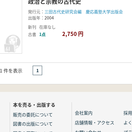
政治と宗教の古代史
発行元：
三田古代史研究会編 慶応義塾大学出版会
出版年：
2004
新刊
在庫なし
2,750 円
古書
1点
- 1 件を表示
1
本を売る・出版する
会社案内
採
販売の委託について
店舗情報・アクセス
よ
図書の出版について