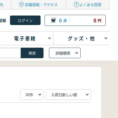
内
店舗情報・アクセス
よくある質問
0
0
登録
点
円
電子書籍
グッズ・他
詳細検索