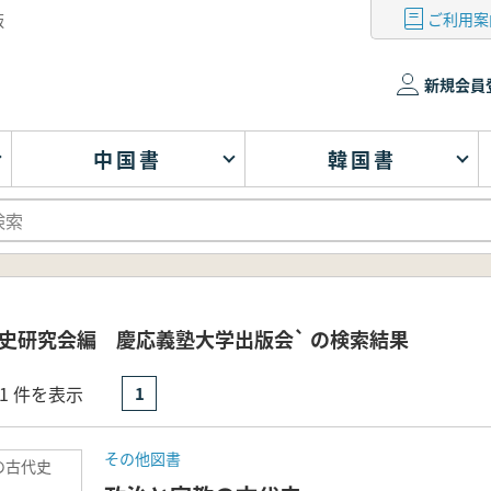
ご利用案
版
新規会員
中国書
韓国書
史研究会編 慶応義塾大学出版会` の検索結果
- 1 件を表示
1
その他図書
の古代史