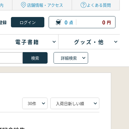
内
店舗情報・アクセス
よくある質問
0
0
登録
点
円
電子書籍
グッズ・他
詳細検索