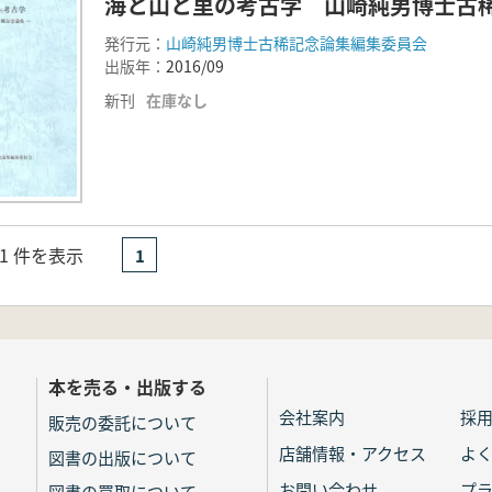
海と山と里の考古学 山崎純男博士古
発行元：
山崎純男博士古稀記念論集編集委員会
出版年：
2016/09
新刊
在庫なし
- 1 件を表示
1
本を売る・出版する
会社案内
採
販売の委託について
店舗情報・アクセス
よ
図書の出版について
お問い合わせ
プ
図書の買取について