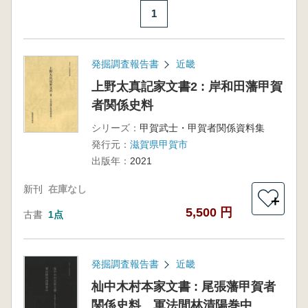
1
発掘調査報告書
近畿
上野太真記家文書2 : 岸和田藩甲賀
者関係史料
シリーズ：
甲賀武士・甲賀者関係資料集
発行元：
滋賀県甲賀市
出版年：
2021
新刊
在庫なし
＋
5,500 円
古書
1点
発掘調査報告書
近畿
杣中木村本家文書 : 尾張藩甲賀者
関係史料 軍法間林清陽巻中