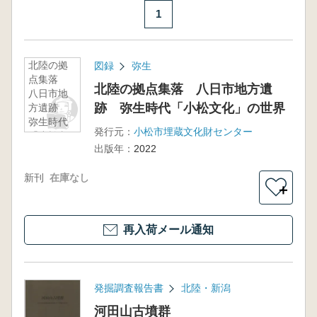
1
北陸の拠
図録
弥生
点集落
北陸の拠点集落 八日市地方遺
八日市地
跡 弥生時代「小松文化」の世界
方遺跡
弥生時代
発行元：
小松市埋蔵文化財センター
「小松文
出版年：
2022
化」の世
界
新刊
在庫なし
＋
再入荷メール通知
発掘調査報告書
北陸・新潟
河田山古墳群