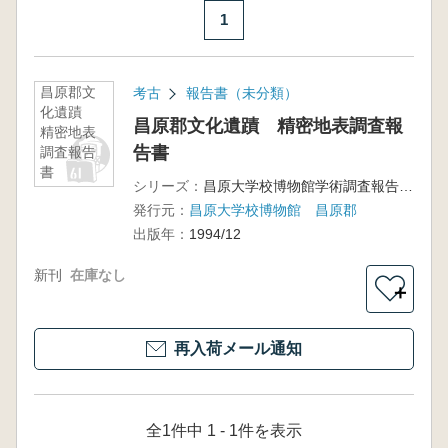
1
昌原郡文
考古
報告書（未分類）
化遺蹟
昌原郡文化遺蹟 精密地表調査報
精密地表
告書
調査報告
書
シリーズ：
昌原大学校博物館学術調査報告第6冊
発行元：
昌原大学校博物館 昌原郡
出版年：
1994/12
新刊
在庫なし
＋
再入荷メール通知
全1件中 1 - 1件を表示