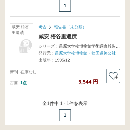
1
咸安 梧谷
考古
報告書（未分類）
里遺蹟
咸安 梧谷里遺蹟
シリーズ：
昌原大学校博物館学術調査報告第9冊
発行元：
昌原大学校博物館・韓国道路公社
出版年：
1995/12
新刊
在庫なし
＋
5,544 円
古書
1点
全1件中 1 - 1件を表示
1