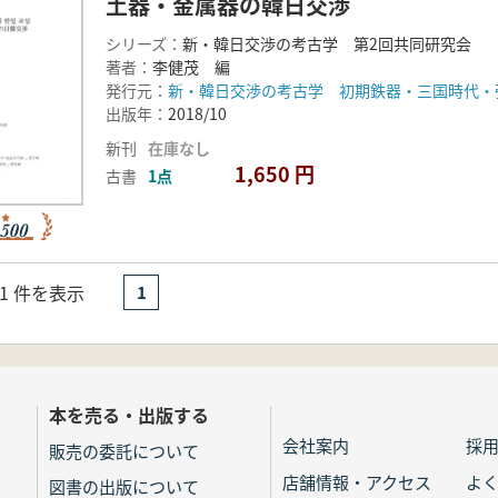
土器・金属器の韓日交渉
シリーズ：
新・韓日交渉の考古学 第2回共同研究会
著者：
李健茂 編
発行元：
新・韓日交渉の考古学 初期鉄器・三国時代・
出版年：
2018/10
新刊
在庫なし
1,650 円
古書
1点
- 1 件を表示
1
本を売る・出版する
会社案内
採
販売の委託について
店舗情報・アクセス
よ
図書の出版について