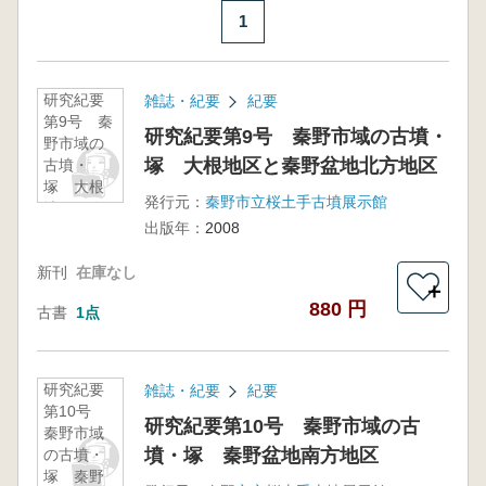
1
研究紀要
雑誌・紀要
紀要
第9号 秦
研究紀要第9号 秦野市域の古墳・
野市域の
塚 大根地区と秦野盆地北方地区
古墳・
塚 大根
発行元：
秦野市立桜土手古墳展示館
地区と秦
出版年：
2008
野盆地北
方地区
新刊
在庫なし
＋
880 円
古書
1点
研究紀要
雑誌・紀要
紀要
第10号
研究紀要第10号 秦野市域の古
秦野市域
墳・塚 秦野盆地南方地区
の古墳・
塚 秦野