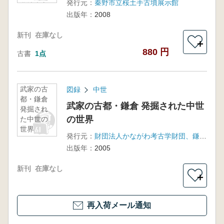
発行元：
秦野市立桜土手古墳展示館
盆地南方
出版年：
2008
地区
新刊
在庫なし
＋
880 円
古書
1点
武家の古
図録
中世
都・鎌倉
武家の古都・鎌倉 発掘された中世
発掘され
の世界
た中世の
世界
発行元：
財団法人かながわ考古学財団、鎌倉市・鎌倉市教育委員会、秦野市教育委員会、秦野市立桜土手古墳展示館
出版年：
2005
新刊
在庫なし
＋
再入荷メール通知