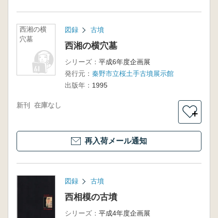
西湘の横
図録
古墳
穴墓
西湘の横穴墓
シリーズ：
平成6年度企画展
発行元：
秦野市立桜土手古墳展示館
出版年：
1995
新刊
在庫なし
＋
再入荷メール通知
図録
古墳
西相模の古墳
シリーズ：
平成4年度企画展