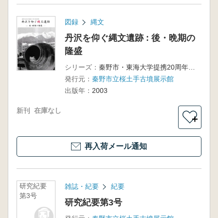
図録
縄文
丹沢を仰ぐ縄文遺跡 : 後・晩期の
隆盛
シリーズ：
秦野市・東海大学提携20周年記念特別展
発行元：
秦野市立桜土手古墳展示館
出版年：
2003
新刊
在庫なし
＋
再入荷メール通知
研究紀要
雑誌・紀要
紀要
第3号
研究紀要第3号