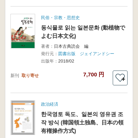
民俗・宗教・思想史
동식물로 읽는 일본문화 (動植物で
よむ日本文化)
著者：
日本古典読会 編
発行元：
図書出版 ジェイアンドシー
出版年：
2018/02
7,700 円
新刊
取り寄せ
＋
政治経済
한국영토 독도、일본의 영유권 조
작 방식 (韓国領土独島、日本の領
有権操作方式)