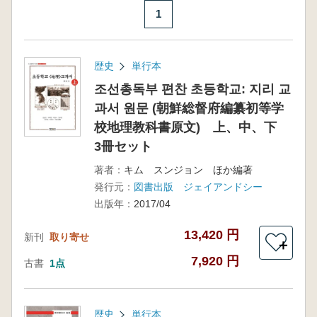
1
歴史
単行本
조선총독부 편찬 초등학교: 지리 교
과서 원문 (朝鮮総督府編纂初等学
校地理教科書原文) 上、中、下
3冊セット
著者：
キム スンジョン ほか編著
発行元：
図書出版 ジェイアンドシー
出版年：
2017/04
13,420 円
新刊
取り寄せ
＋
7,920 円
古書
1点
歴史
単行本