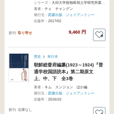
シリーズ：
大邱大学校独島領土学研究所叢書10
著者：
チェ チャングン
発行元：
図書出版 ジェイアンドシー
出版年：
2017/02
9,460 円
新刊
取り寄せ
＋
歴史
単行本
朝鮮総督府編纂(1923～1924)『普
通学校国語読本』第二期原文
上、中、下 全3巻
著者：
キム スンジョン ほか編
発行元：
図書出版 ジェイアンドシー
出版年：
2016/10
新刊
在庫なし