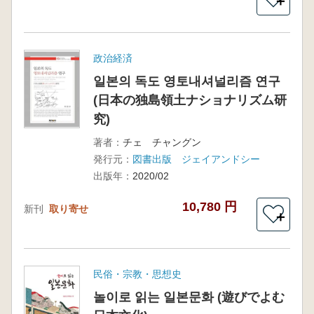
＋
政治経済
일본의 독도 영토내셔널리즘 연구
(日本の独島領土ナショナリズム研
究)
著者：
チェ チャングン
発行元：
図書出版 ジェイアンドシー
出版年：
2020/02
10,780 円
新刊
取り寄せ
＋
民俗・宗教・思想史
놀이로 읽는 일본문화 (遊びでよむ