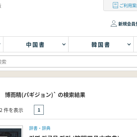
ご利用案
版
新規会員
中国書
韓国書
 博而精(パギジョン)` の検索結果
- 2 件を表示
1
辞書・辞典