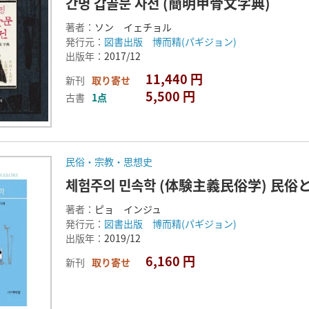
간명 갑골문 자전 (簡明甲骨文字典)
著者：
ソン イェチョル
発行元：
図書出版 博而精(パギジョン)
出版年：
2017/12
11,440 円
新刊
取り寄せ
5,500 円
古書
1点
民俗・宗教・思想史
체험주의 민속학 (体験主義民俗学) 民
著者：
ピョ インジュ
発行元：
図書出版 博而精(パギジョン)
出版年：
2019/12
6,160 円
新刊
取り寄せ