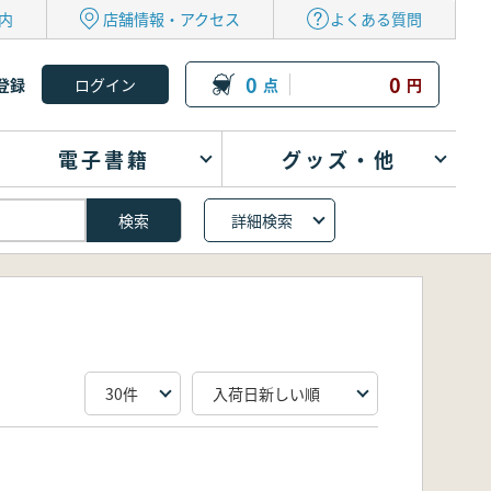
内
店舗情報・アクセス
よくある質問
0
0
登録
点
円
電子書籍
グッズ・他
詳細検索