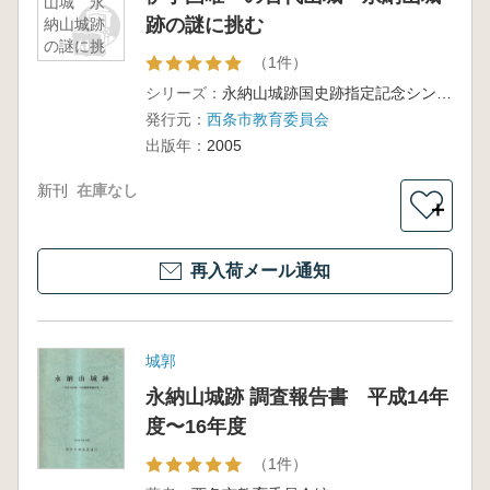
山城 永
跡の謎に挑む
納山城跡
の謎に挑
（1件）
む
シリーズ：
永納山城跡国史跡指定記念シンポジウム資料
発行元：
西条市教育委員会
出版年：
2005
新刊
在庫なし
＋
再入荷メール通知
城郭
永納山城跡 調査報告書 平成14年
度〜16年度
（1件）