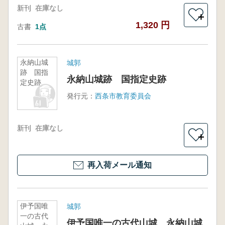
新刊
在庫なし
＋
1,320 円
古書
1点
永納山城
城郭
跡 国指
永納山城跡 国指定史跡
定史跡
発行元：
西条市教育委員会
新刊
在庫なし
＋
再入荷メール通知
伊予国唯
城郭
一の古代
伊予国唯一の古代山城 永納山城