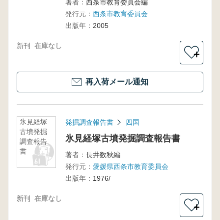
著者：
西条市教育委員会編
発行元：
西条市教育委員会
出版年：
2005
新刊
在庫なし
＋
再入荷メール通知
氷見経塚
発掘調査報告書
四国
古墳発掘
氷見経塚古墳発掘調査報告書
調査報告
書
著者：
長井数秋編
発行元：
愛媛県西条市教育委員会
出版年：
1976/
新刊
在庫なし
＋