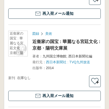
再入荷メール通知
近衞家の
図録
美術
国宝 : 華
近衞家の国宝 : 華麗なる宮廷文化 :
麗なる宮
京都・陽明文庫展
廷文化 :
京都・陽
著者：
九州国立博物館, 西日本新聞社編
明文庫展
発行元：
西日本新聞社 : TVQ九州放送
出版年：
2014
新刊
在庫なし
＋
再入荷メール通知