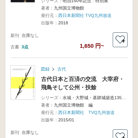
シリーズ：
明治150年記念 : 特別展
著者：
九州国立博物館
発行元：
西日本新聞社 TVQ九州放送
出版年：
2018
新刊
在庫なし
＋
1,650 円~
古書
3点
図録
古代
古代日本と百済の交流 大宰府・
飛鳥そして公州・扶餘
シリーズ：
水城・大野城・基肄城築造1350年記念
著者：
九州国立博物館 編
発行元：
西日本新聞社 TVQ九州放送
出版年：
2015/01
新刊
在庫なし
＋