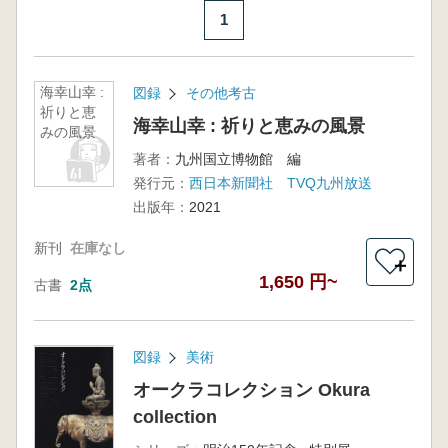
1
海幸山幸 :
図録
その他考古
祈りと恵
海幸山幸 : 祈りと恵みの風景
みの風景
著者：
九州国立博物館 編
発行元：
西日本新聞社 TVQ九州放送
出版年：
2021
新刊
在庫なし
＋
1,650 円~
古書
2点
図録
美術
オークラコレクション Okura
collection