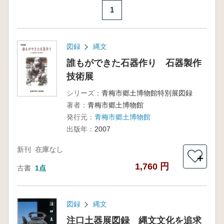
1
図録
縄文
誰もができた石器作り 石器製作
技術展
シリーズ：
青梅市郷土博物館特別展図録
著者：
青梅市郷土博物館
発行元：
青梅市郷土博物館
出版年：
2007
新刊
在庫なし
＋
1,760 円
古書
1点
図録
縄文
注口土器展図録 縄文文化を追求