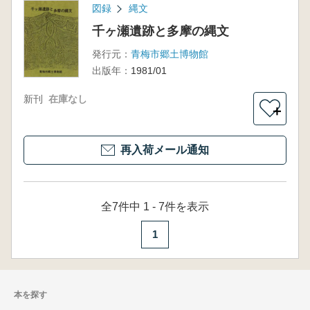
図録
縄文
千ヶ瀬遺跡と多摩の縄文
発行元：
青梅市郷土博物館
出版年：
1981/01
新刊
在庫なし
＋
再入荷メール通知
全7件中 1 - 7件を表示
1
本を探す