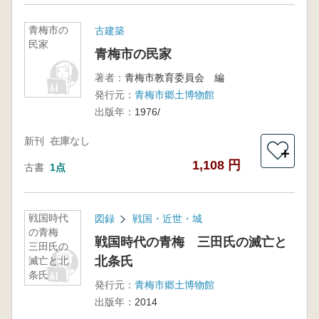
青梅市の
古建築
民家
青梅市の民家
著者：
青梅市教育委員会 編
発行元：
青梅市郷土博物館
出版年：
1976/
新刊
在庫なし
＋
1,108 円
古書
1点
戦国時代
図録
戦国・近世・城
の青梅
戦国時代の青梅 三田氏の滅亡と
三田氏の
北条氏
滅亡と北
条氏
発行元：
青梅市郷土博物館
出版年：
2014