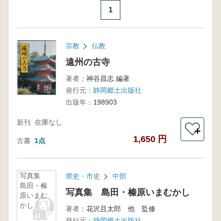
1
宗教
仏教
遠州の古寺
著者：
神谷昌志 編著
発行元：
静岡郷土出版社
出版年：
198903
新刊
在庫なし
＋
1,650 円
古書
1点
写真集
県史・市史
中部
島田・榛
写真集 島田・榛原いまむかし
原いまむ
かし
著者：
花沢且太郎 他 監修
発行元：
静岡郷土出版社