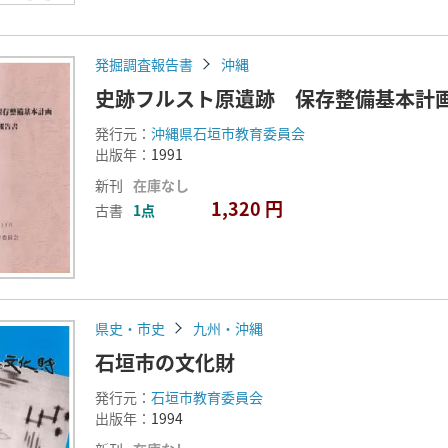
発掘調査報告書
沖縄
史跡フルスト原遺跡 保存整備基本計
発行元：
沖縄県石垣市教育委員会
出版年：
1991
新刊
在庫なし
1,320 円
古書
1点
県史・市史
九州・沖縄
石垣市の文化財
発行元：
石垣市教育委員会
出版年：
1994