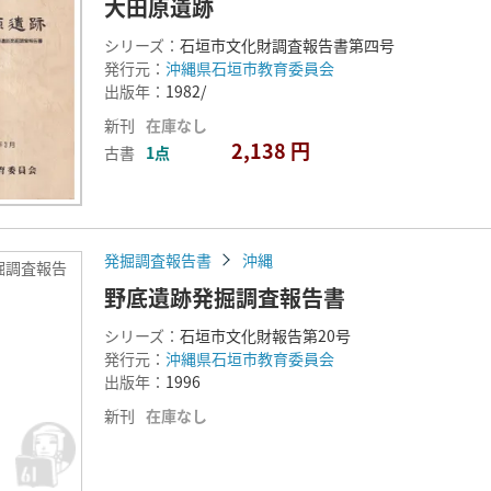
大田原遺跡
シリーズ：
石垣市文化財調査報告書第四号
発行元：
沖縄県石垣市教育委員会
出版年：
1982/
新刊
在庫なし
2,138 円
古書
1点
発掘調査報告書
沖縄
掘調査報告
野底遺跡発掘調査報告書
シリーズ：
石垣市文化財報告第20号
発行元：
沖縄県石垣市教育委員会
出版年：
1996
新刊
在庫なし