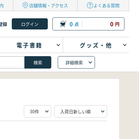
内
店舗情報・アクセス
よくある質問
0
0
登録
点
円
電子書籍
グッズ・他
詳細検索