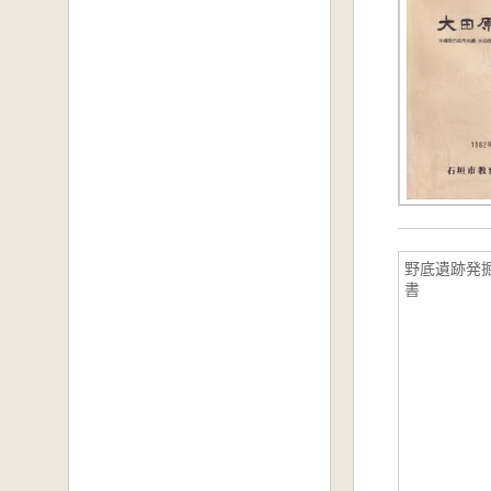
野底遺跡発
書