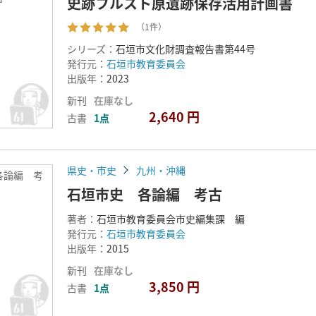
史跡フルスト原遺跡保存活用計画書
（1件）
シリーズ：
石垣市文化財調査報告書第44号
発行元：
石垣市教育委員会
出版年：
2023
新刊
在庫なし
2,640 円
古書
1点
県史・市史
九州・沖縄
各論編 考
石垣市史 各論編 考古
著者：
石垣市教育委員会市史編集課 編
発行元：
石垣市教育委員会
出版年：
2015
新刊
在庫なし
3,850 円
古書
1点