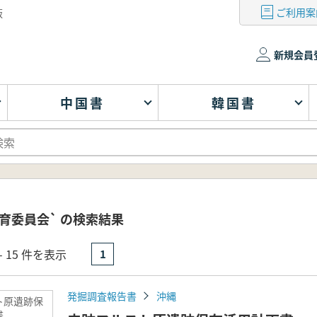
ご利用案
版
新規会員
中国書
韓国書
育委員会` の検索結果
- 15 件を表示
1
発掘調査報告書
沖縄
ト原遺跡保
書