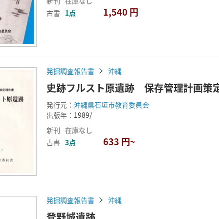
新刊
在庫なし
1,540 円
古書
1点
発掘調査報告書
沖縄
史跡フルスト原遺跡 保存管理計画策
発行元：
沖縄県石垣市教育委員会
出版年：
1989/
新刊
在庫なし
633 円~
古書
3点
発掘調査報告書
沖縄
登野城遺跡