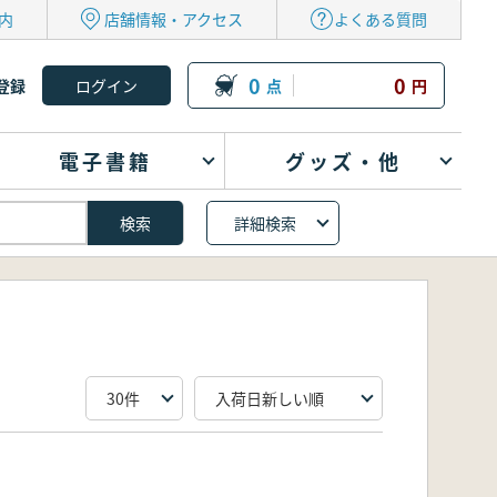
内
店舗情報・アクセス
よくある質問
0
0
登録
点
円
電子書籍
グッズ・他
詳細検索