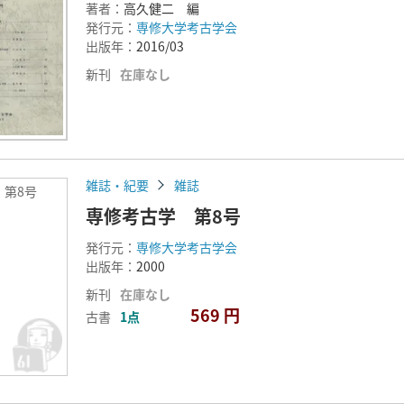
著者：
高久健二 編
発行元：
専修大学考古学会
出版年：
2016/03
新刊
在庫なし
雑誌・紀要
雑誌
 第8号
専修考古学 第8号
発行元：
専修大学考古学会
出版年：
2000
新刊
在庫なし
569 円
古書
1点