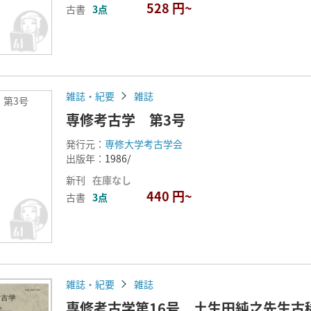
528 円~
古書
3点
雑誌・紀要
雑誌
 第3号
専修考古学 第3号
発行元：
専修大学考古学会
出版年：
1986/
新刊
在庫なし
440 円~
古書
3点
雑誌・紀要
雑誌
専修考古学第16号 土生田純之先生古