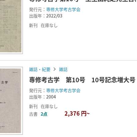
発行元：
専修大学考古学会
出版年：
2022/03
新刊
在庫なし
雑誌・紀要
雑誌
専修考古学 第10号 10号記念増大号
発行元：
専修大学考古学会
出版年：
2004
新刊
在庫なし
2,376 円~
古書
2点