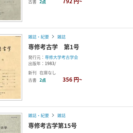
792 円~
古書
2点
雑誌・紀要
雑誌
専修考古学 第1号
発行元：
専修大学考古学会
出版年：
1983/
新刊
在庫なし
356 円~
古書
2点
雑誌・紀要
雑誌
専修考古学第15号