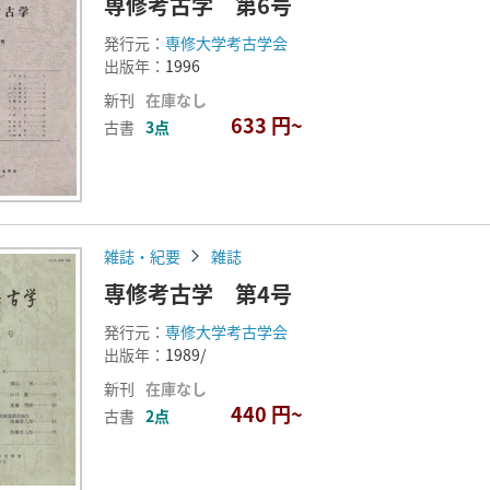
専修考古学 第6号
発行元：
専修大学考古学会
出版年：
1996
新刊
在庫なし
633 円~
古書
3点
雑誌・紀要
雑誌
専修考古学 第4号
発行元：
専修大学考古学会
出版年：
1989/
新刊
在庫なし
440 円~
古書
2点