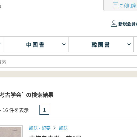
ご利用案
版
新規会員
中国書
韓国書
考古学会` の検索結果
- 16 件を表示
1
雑誌・紀要
雑誌