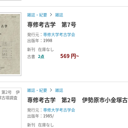
雑誌・紀要
雑誌
専修考古学 第7号
発行元：
専修大学考古学会
出版年：
1998
新刊
在庫なし
569 円~
古書
2点
雑誌・紀要
雑誌
 第2号 伊
塚古墳調査
専修考古学 第2号 伊勢原市小金塚
発行元：
専修大学考古学会
出版年：
1985/
新刊
在庫なし