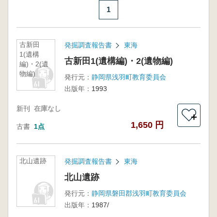
1
古新田
発掘調査報告書
東海
1(遺構
古新田1(遺構編)・2(遺物編)
編)・2(遺
物編)
発行元：
静岡県浅羽町教育委員会
出版年：
1993
新刊
在庫なし
＋
1,650 円
古書
1点
北山遺跡
発掘調査報告書
東海
北山遺跡
発行元：
静岡県磐田郡浅羽町教育委員会
出版年：
1987/