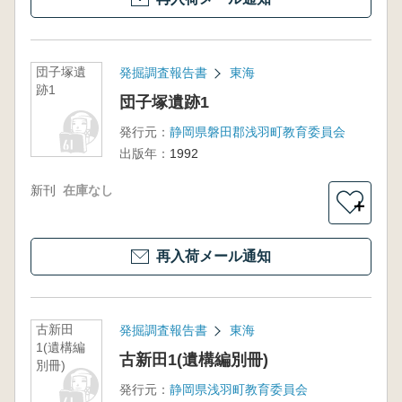
団子塚遺
発掘調査報告書
東海
跡1
団子塚遺跡1
発行元：
静岡県磐田郡浅羽町教育委員会
出版年：
1992
新刊
在庫なし
＋
再入荷メール通知
古新田
発掘調査報告書
東海
1(遺構編
古新田1(遺構編別冊)
別冊)
発行元：
静岡県浅羽町教育委員会