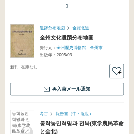
1
遺跡分布地図
全羅北道
全州文化遺蹟分布地圖
発行元：
全州歴史博物館、全州市
出版年：
2005/03
新刊
在庫なし
＋
再入荷メール通知
동학농민
考古
報告書（中・近世）
혁명과 전
동학농민혁명과 전북(東学農民革命
북(東学農
と全北)
民革命と