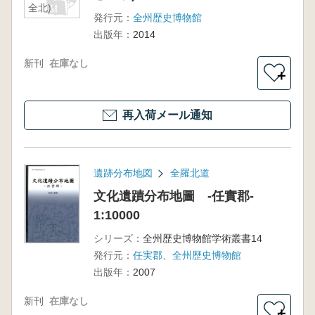
全北)
発行元：
全州歴史博物館
出版年：
2014
新刊
在庫なし
＋
再入荷メール通知
遺跡分布地図
全羅北道
文化遺蹟分布地圖 -任實郡-
1:10000
シリーズ：
全州歴史博物館学術叢書14
発行元：
任実郡、全州歴史博物館
出版年：
2007
新刊
在庫なし
＋