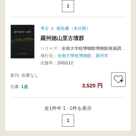
1
考古
報告書（未分類）
羅州徳山里古墳群
シリーズ：
全南大学校博物館博物館発掘調査78
発行元：
全南大學校博物館、羅州市
出版年：
2002/12
新刊
在庫なし
＋
3,520 円
古書
1点
全1件中 1 - 1件を表示
1