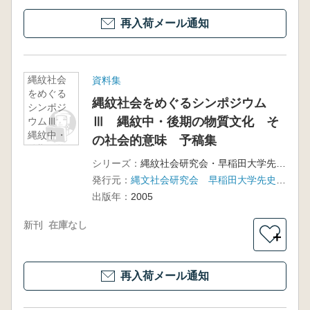
再入荷メール通知
縄紋社会
資料集
をめぐる
縄紋社会をめぐるシンポジウム
シンポジ
Ⅲ 縄紋中・後期の物質文化 そ
ウムⅢ
縄紋中・
の社会的意味 予稿集
後期の物
質文化
シリーズ：
縄紋社会研究会・早稲田大学先史考古学研究所
その社会
発行元：
縄文社会研究会 早稲田大学先史考古学研究所
的意味
出版年：
2005
予稿集
新刊
在庫なし
＋
再入荷メール通知