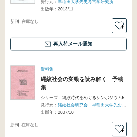
発行元：
早稲田大学先史考古学研究所
出版年：
2013/11
新刊
在庫なし
＋
再入荷メール通知
資料集
縄紋社会の変動を読み解く 予稿
集
シリーズ：
縄紋時代をめぐるシンポジウム5
発行元：
縄紋社会研究会 早稲田大学先史考古学研究所
出版年：
2007/10
新刊
在庫なし
＋