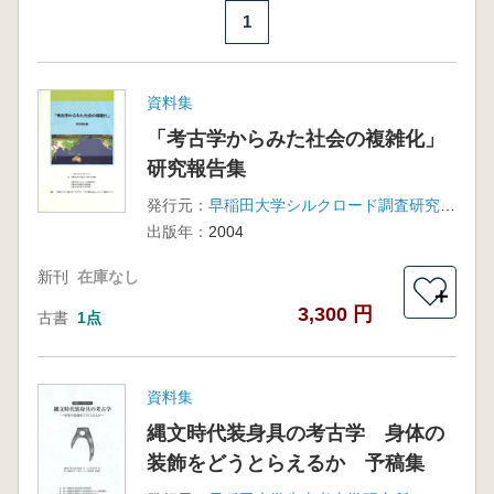
1
資料集
「考古学からみた社会の複雑化」
研究報告集
発行元：
早稲田大学シルクロード調査研究所, 早稲田大学比較考古学研究所, 早稲田大学先史考古学研究所
出版年：
2004
新刊
在庫なし
＋
3,300 円
古書
1点
資料集
縄文時代装身具の考古学 身体の
装飾をどうとらえるか 予稿集