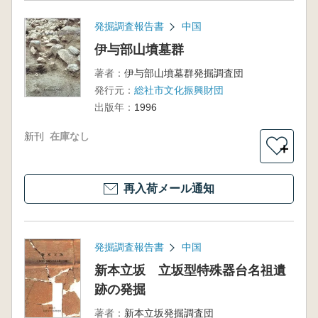
発掘調査報告書
中国
伊与部山墳墓群
著者：
伊与部山墳墓群発掘調査団
発行元：
総社市文化振興財団
出版年：
1996
新刊
在庫なし
＋
再入荷メール通知
発掘調査報告書
中国
新本立坂 立坂型特殊器台名祖遺
跡の発掘
著者：
新本立坂発掘調査団