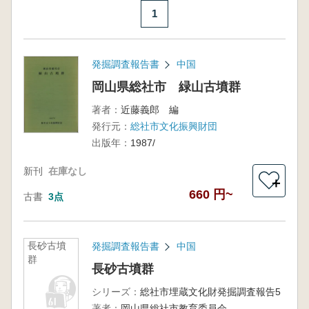
1
発掘調査報告書
中国
岡山県総社市 緑山古墳群
著者：
近藤義郎 編
発行元：
総社市文化振興財団
出版年：
1987/
新刊
在庫なし
＋
660 円~
古書
3点
長砂古墳
発掘調査報告書
中国
群
長砂古墳群
シリーズ：
総社市埋蔵文化財発掘調査報告5
著者：
岡山県総社市教育委員会