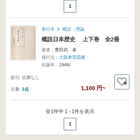
1
単行本
概説・理論
概説日本歴史 上下巻 全2冊
著者：
豊田武 著
発行元：
大阪教育図書
出版年：
1948/
新刊
在庫なし
＋
1,100 円~
古書
2点
全1件中 1 - 1件を表示
1