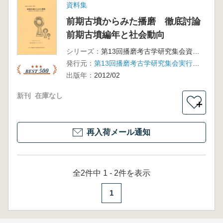
資料集
前期古墳からみた播磨 徹底討論
前期古墳編年と社会動向
シリーズ：
第13回播磨考古学研究集会資料集
発行元：
第13回播磨考古学研究集会実行委員会
出版年：
2012/02
新刊
在庫なし
＋
再入荷メール通知
全2件中 1 - 2件を表示
1