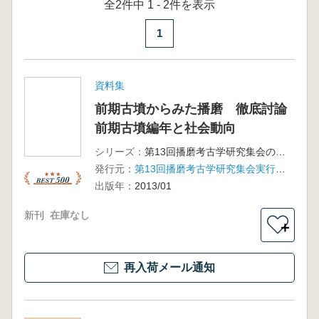
全2件中 1 - 2件を表示
1
資料集
前期古墳からみた播磨 徹底討論
前期古墳編年と社会動向
シリーズ：
第13回播磨考古学研究集会の記録
発行元：
第13回播磨考古学研究集会実行委員会
出版年：
2013/01
新刊
在庫なし
＋
再入荷メール通知