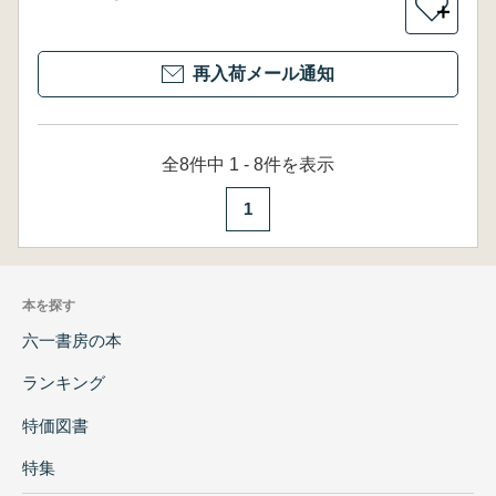
＋
再入荷メール通知
全8件中 1 - 8件を表示
1
本を探す
六一書房の本
ランキング
特価図書
特集