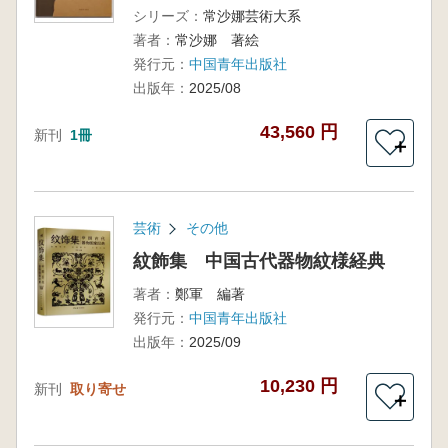
シリーズ：
常沙娜芸術大系
著者：
常沙娜 著絵
発行元：
中国青年出版社
出版年：
2025/08
43,560 円
新刊
1冊
＋
芸術
その他
紋飾集 中国古代器物紋様経典
著者：
鄭軍 編著
発行元：
中国青年出版社
出版年：
2025/09
10,230 円
新刊
取り寄せ
＋