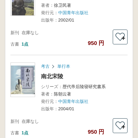
著者：
徐卫民著
発行元：
中国青年出版社
出版年：
2002/01
新刊
在庫なし
＋
950 円
古書
1点
考古
単行本
南北宋陵
シリーズ：
歴代帝后陵寝研究書系
著者：
陈朝云著
発行元：
中国青年出版社
出版年：
2004/01
新刊
在庫なし
＋
950 円
古書
1点