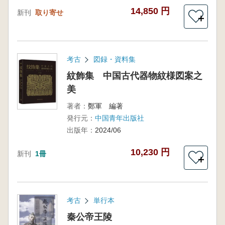
14,850 円
新刊
取り寄せ
＋
考古
図録・資料集
紋飾集 中国古代器物紋様図案之
美
著者：
鄭軍 編著
発行元：
中国青年出版社
出版年：
2024/06
10,230 円
新刊
1冊
＋
考古
単行本
秦公帝王陵