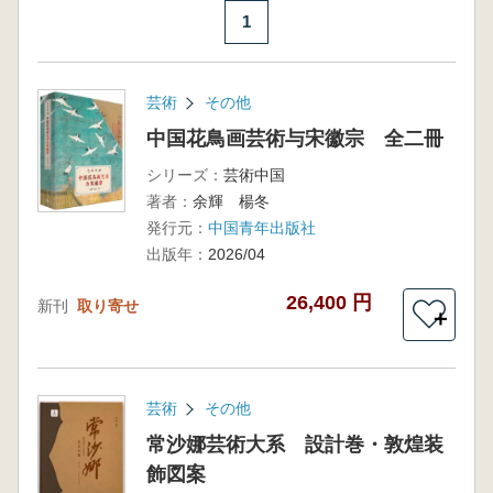
1
芸術
その他
中国花鳥画芸術与宋徽宗 全二冊
シリーズ：
芸術中国
著者：
余輝 楊冬
発行元：
中国青年出版社
出版年：
2026/04
26,400 円
新刊
取り寄せ
＋
芸術
その他
常沙娜芸術大系 設計巻・敦煌装
飾図案