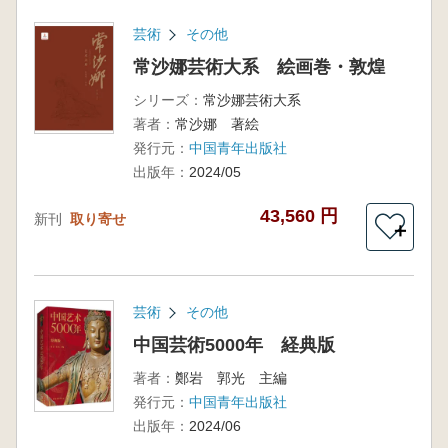
芸術
その他
常沙娜芸術大系 絵画巻・敦煌
シリーズ：
常沙娜芸術大系
著者：
常沙娜 著絵
発行元：
中国青年出版社
出版年：
2024/05
43,560 円
新刊
取り寄せ
＋
芸術
その他
中国芸術5000年 経典版
著者：
鄭岩 郭光 主編
発行元：
中国青年出版社
出版年：
2024/06