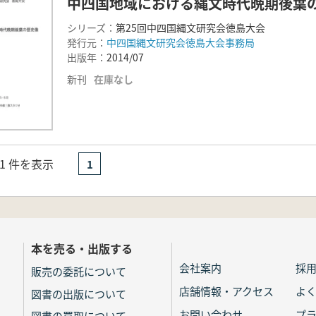
中四国地域における縄文時代晩期後葉
シリーズ：
第25回中四国縄文研究会徳島大会
発行元：
中四国縄文研究会徳島大会事務局
出版年：
2014/07
新刊
在庫なし
- 1 件を表示
1
本を売る・出版する
会社案内
採
販売の委託について
店舗情報・アクセス
よ
図書の出版について
お問い合わせ
プ
図書の買取について