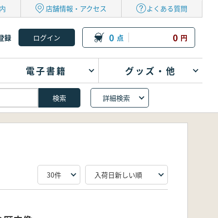
内
店舗情報・アクセス
よくある質問
0
0
登録
点
円
電子書籍
グッズ・他
詳細検索