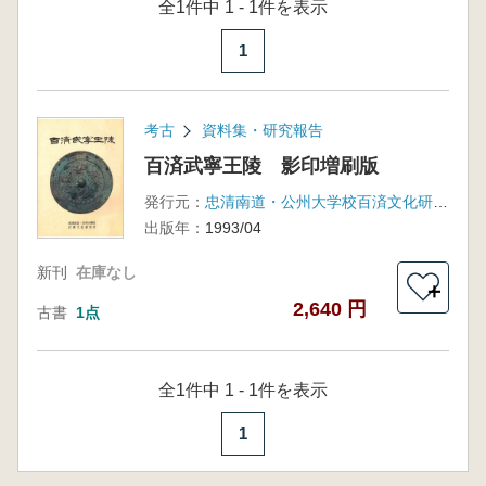
全1件中 1 - 1件を表示
1
考古
資料集・研究報告
百済武寧王陵 影印増刷版
発行元：
忠清南道・公州大学校百済文化研究所(書景文化社)
出版年：
1993/04
新刊
在庫なし
＋
2,640 円
古書
1点
全1件中 1 - 1件を表示
1