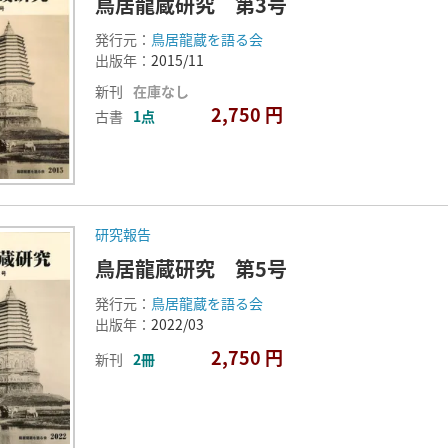
鳥居龍蔵研究 第3号
発行元：
鳥居龍蔵を語る会
出版年：
2015/11
新刊
在庫なし
2,750 円
古書
1点
研究報告
鳥居龍蔵研究 第5号
発行元：
鳥居龍蔵を語る会
出版年：
2022/03
2,750 円
新刊
2冊