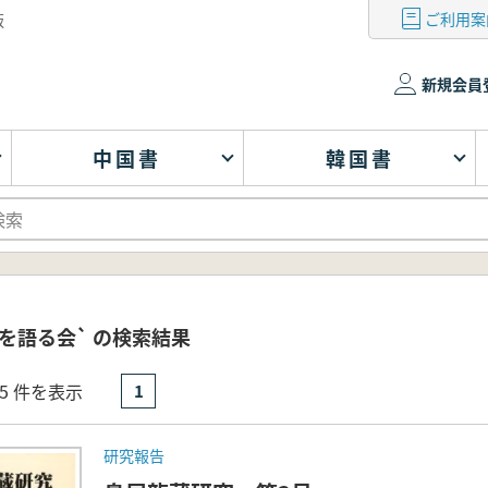
ご利用案
版
新規会員
中国書
韓国書
を語る会` の検索結果
- 5 件を表示
1
研究報告