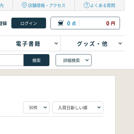
内
店舗情報・アクセス
よくある質問
0
0
登録
点
円
電子書籍
グッズ・他
詳細検索