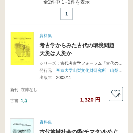
全2件中 1 - 2件を表示
1
資料集
考古学からみた古代の環境問題
天災は人災か
シリーズ：
古代考古学フォーラム「古代の社会と環境」
発行元：
帝京大学山梨文化財研究所 山梨県立博物館
出版年：
2003/11
新刊
在庫なし
＋
1,320 円
古書
1点
資料集
古代地域社会の衢(チマタ)をめぐ