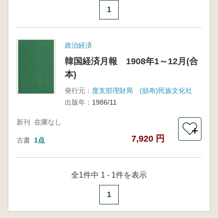
1
政治経済
韓国経済月報 1908年1～12月(合
本)
発行元：
度支部理財局 (頒布)民族文化社
出版年：
1986/11
新刊
在庫なし
＋
7,920 円
古書
1点
全1件中 1 - 1件を表示
1