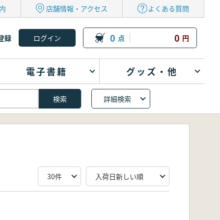
内
店舗情報・アクセス
よくある質問
0
0
登録
点
円
電子書籍
グッズ・他
詳細検索