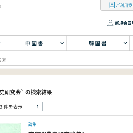
ご利用案
版
新規会員
中国書
韓国書
史研究会` の検索結果
- 3 件を表示
1
論集