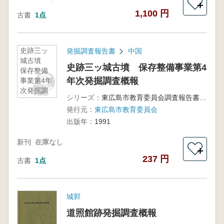
＋
1,100 円
古書
1点
史跡三ッ
発掘調査報告書
中国
城古墳
史跡三ッ城古墳 保存整備事業第4
保存整備
年次発掘調査概報
事業第4年
次発掘調
シリーズ：
東広島市教育委員会調査報告書第19集
査概報
発行元：
東広島市教育委員会
出版年：
1991
新刊
在庫なし
＋
237 円
古書
1点
城郭
道照館跡発掘調査概報