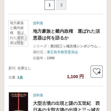
1
2
地方豪族
資料集
と畿内政
地方豪族と畿内政権 運ばれた須
権 運ば
恵器は何を語るか
れた須恵
器は何を
シリーズ：
第2回三ッ城古墳シンポジウム記録集
語るか
発行元：
東広島市教育委員会
出版年：
1996
新刊
在庫なし
＋
1,100 円
古書
1点
資料集
大型古墳の出現と謎の五世紀 西
日本の大型古墳の出現と三ッ城古