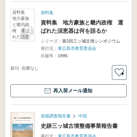
資料集
資料集
地方豪族
資料集 地方豪族と畿内政権 運
と畿内政
ばれた須恵器は何を語るか
権 運ば
れた須恵
シリーズ：
第2回三ッ城古墳シンポジウム
器は何を
発行元：
東広島市教育委員会
語るか
出版年：
1995
新刊
在庫なし
＋
再入荷メール通知
発掘調査報告書
中国
史跡三ッ城古墳整備事業報告書
発行元：
東広島市教育委員会