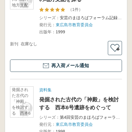
地方支配
（1件）
を探る
シリーズ：
安芸のまほろばフォーラム記録集 第5回
発行元：
東広島市教育委員会
出版年：
1999
新刊
在庫なし
＋
再入荷メール通知
発掘され
資料集
た古代の
発掘された古代の「神殿」を検討
「神殿」
する 西本6号遺跡をめぐって
を検討す
る 西本6
シリーズ：
第4回安芸のまほろばフォーラム記録集
号遺跡を
発行元：
東広島市教育委員会
めぐって
出版年：
1998