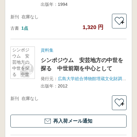
城古墳を
出版年：
1994
めぐって
新刊
在庫なし
＋
1,320 円
古書
1点
シンポジ
資料集
ウム 安
シンポジウム 安芸地方の中世を
芸地方の
探る 中世前期を中心として
中世を探
る 中世
発行元：
広島大学総合博物館埋蔵文化財調査部門 東広島市教育委員会
前期を中
出版年：
2012
心として
新刊
在庫なし
＋
再入荷メール通知