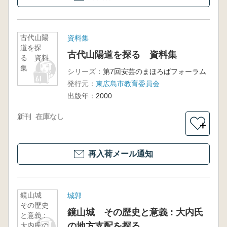
古代山陽
資料集
道を探
古代山陽道を探る 資料集
る 資料
集
シリーズ：
第7回安芸のまほろばフォーラム
発行元：
東広島市教育委員会
出版年：
2000
新刊
在庫なし
＋
再入荷メール通知
鏡山城
城郭
その歴史
鏡山城 その歴史と意義 : 大内氏
と意義 :
の地方支配を探る
大内氏の