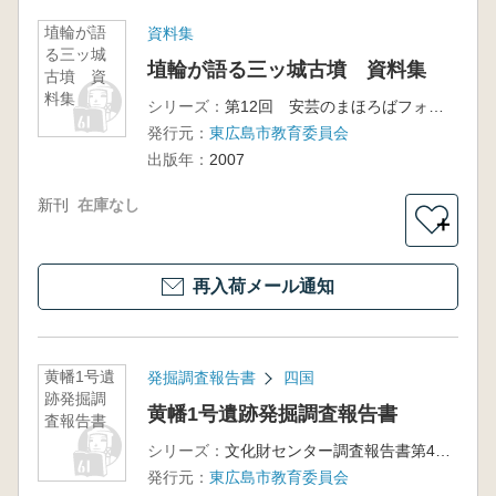
埴輪が語
資料集
る三ッ城
埴輪が語る三ッ城古墳 資料集
古墳 資
料集
シリーズ：
第12回 安芸のまほろばフォーラム
発行元：
東広島市教育委員会
出版年：
2007
新刊
在庫なし
＋
再入荷メール通知
黄幡1号遺
発掘調査報告書
四国
跡発掘調
黄幡1号遺跡発掘調査報告書
査報告書
シリーズ：
文化財センター調査報告書第47冊
発行元：
東広島市教育委員会