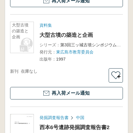
再入荷メール通知
大型古墳
資料集
の築造と
大型古墳の築造と企画
企画
シリーズ：
第3回三ッ城古墳シンポジウム記録集
発行元：
東広島市教育委員会
出版年：
1997
新刊
在庫なし
＋
再入荷メール通知
発掘調査報告書
中国
西本6号遺跡発掘調査報告書2