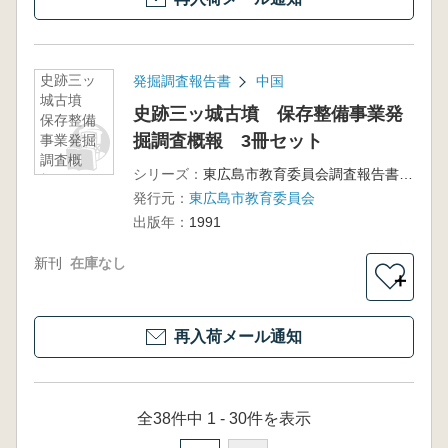
史跡三ッ
発掘調査報告書
中国
城古墳
史跡三ッ城古墳 保存整備事業発
保存整備
掘調査概報 3冊セット
事業発掘
調査概
シリーズ：
東広島市教育委員会調査報告書第20集
報 3冊セ
発行元：
東広島市教育委員会
ット
出版年：
1991
新刊
在庫なし
＋
再入荷メール通知
全38件中 1 - 30件を表示