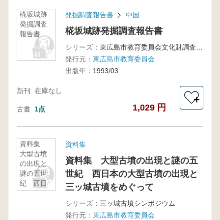
椛坂城跡
発掘調査報告書
中国
発掘調査
椛坂城跡発掘調査報告書
報告書
シリーズ：
東広島市教育委員会文化財調査報告第27集
発行元：
東広島市教育委員会
出版年：
1993/03
新刊
在庫なし
＋
1,029 円
古書
1点
資料集
資料集
大型古墳
資料集 大型古墳の出現と謎の五
の出現と
世紀 西日本の大型古墳の出現と
謎の五世
紀 西日
三ッ城古墳をめぐって
本の大型
古墳の出
シリーズ：
三ッ城古墳シンポジウム
現と三ッ
発行元：
東広島市教育委員会