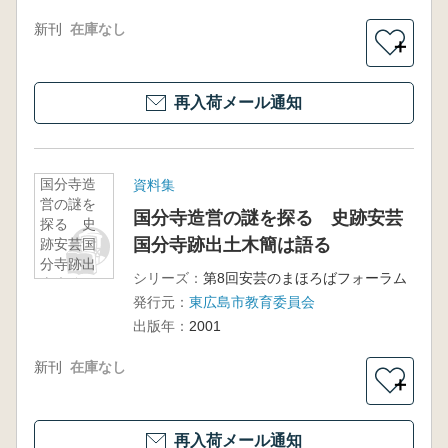
新刊
在庫なし
＋
再入荷メール通知
国分寺造
資料集
営の謎を
国分寺造営の謎を探る 史跡安芸
探る 史
国分寺跡出土木簡は語る
跡安芸国
分寺跡出
シリーズ：
第8回安芸のまほろばフォーラム
土木簡は
発行元：
東広島市教育委員会
語る
出版年：
2001
新刊
在庫なし
＋
再入荷メール通知