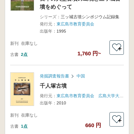
墳をめぐって
シリーズ：
三ッ城古墳シンポジウム記録集
発行元：
東広島市教育委員会
出版年：
1995
新刊
在庫なし
＋
1,760 円~
古書
2点
発掘調査報告書
中国
千人塚古墳
発行元：
東広島市教育委員会 広島大学大学院文学研究科
出版年：
2010
新刊
在庫なし
＋
660 円
古書
1点