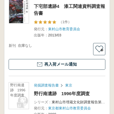
下宅部遺跡4 漆工関連資料調査報
告書
（1件）
発行元：
東村山市教育委員会
出版年：
2013/03
新刊
在庫なし
＋
再入荷メール通知
野行南遺
発掘調査報告書
東京
跡 1996
野行南遺跡 1996年度調査
年度調査
シリーズ：
東村山市埋蔵文化財調査報告第6集
発行元：
東京都東村山市教育委員会