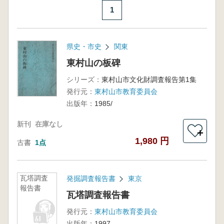
1
県史・市史
関東
東村山の板碑
シリーズ：
東村山市文化財調査報告第1集
発行元：
東村山市教育委員会
出版年：
1985/
新刊
在庫なし
＋
1,980 円
古書
1点
瓦塔調査
発掘調査報告書
東京
報告書
瓦塔調査報告書
発行元：
東村山市教育委員会
出版年：
1997