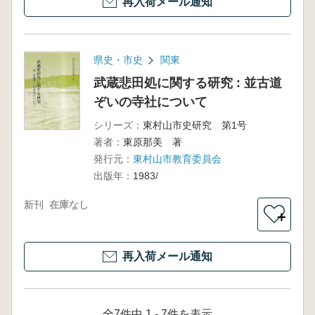
再入荷メール通知
県史・市史
関東
武蔵悲田処に関する研究 : 並古道
ぞいの寺社について
シリーズ：
東村山市史研究 第1号
著者：
東原那美 著
発行元：
東村山市教育委員会
出版年：
1983/
新刊
在庫なし
＋
再入荷メール通知
全7件中 1 - 7件を表示