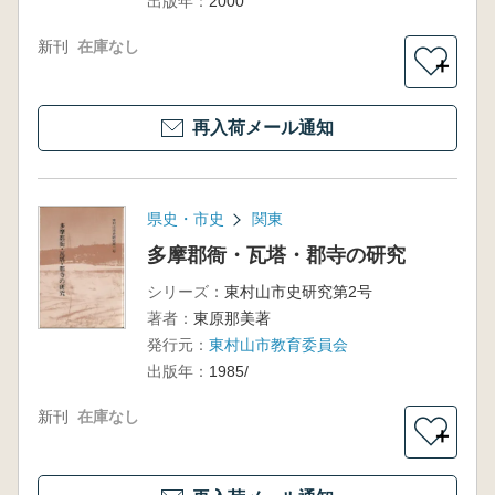
出版年：
2000
新刊
在庫なし
＋
再入荷メール通知
県史・市史
関東
多摩郡衙・瓦塔・郡寺の研究
シリーズ：
東村山市史研究第2号
著者：
東原那美著
発行元：
東村山市教育委員会
出版年：
1985/
新刊
在庫なし
＋