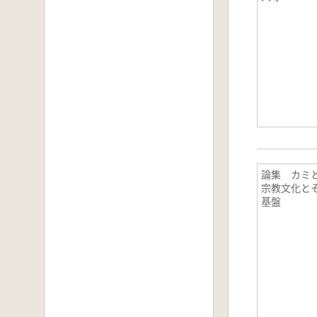
論集 カミ
宗教文化と
基盤