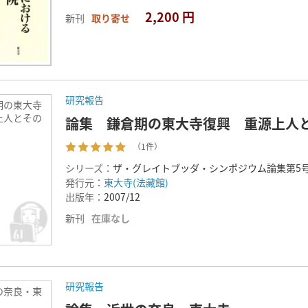
2,200 円
新刊
取り寄せ
研究報告
期の東大寺
上人とその
論集 鎌倉期の東大寺復興 重源上人
（1件）
シリーズ：
ザ・グレイトブッダ・シンポジウム論集第5
発行元：
東大寺(法藏館)
出版年：
2007/12
新刊
在庫なし
研究報告
の奈良・東