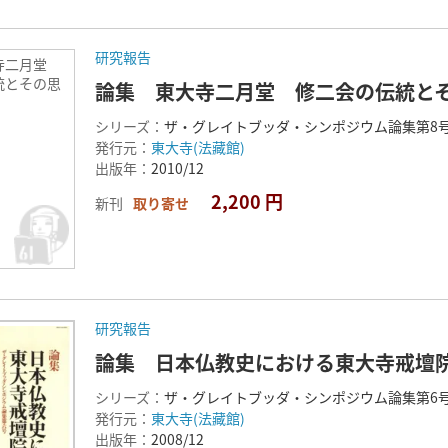
研究報告
寺二月堂
統とその思
論集 東大寺二月堂 修二会の伝統と
シリーズ：
ザ・グレイトブッダ・シンポジウム論集第8
発行元：
東大寺(法藏館)
出版年：
2010/12
2,200 円
新刊
取り寄せ
研究報告
論集 日本仏教史における東大寺戒壇
シリーズ：
ザ・グレイトブッダ・シンポジウム論集第6
発行元：
東大寺(法藏館)
出版年：
2008/12