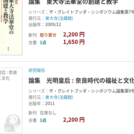
論集 東大寺法華堂の創建と教学
シリーズ：
ザ・グレイトブッダ・シンポジウム論集第7
発行元：
東大寺(法藏館)
出版年：
2009/12
2,200 円
新刊
取り寄せ
1,650 円
古書
1点
研究報告
后 : 奈良
と文化
論集 光明皇后 : 奈良時代の福祉と文
シリーズ：
ザ・グレイトブッダ・シンポジウム論集第9
発行元：
東大寺(法藏館)
出版年：
2011
新刊
在庫なし
2,200 円
古書
1点