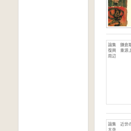
論集 鎌倉
復興 重源
周辺
論集 近世
大寺