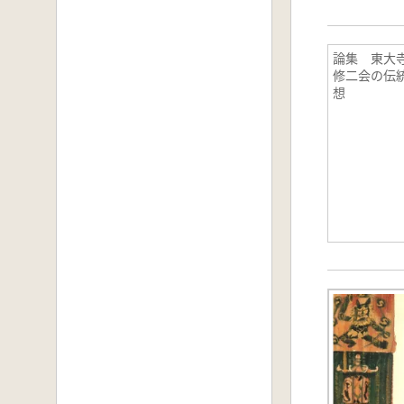
論集 東大
修二会の伝
想