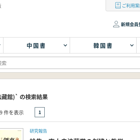
ご利用案
版
新規会員
中国書
韓国書
法藏館)` の検索結果
- 9 件を表示
1
研究報告