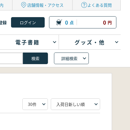
内
店舗情報・アクセス
よくある質問
0
0
登録
点
円
電子書籍
グッズ・他
詳細検索