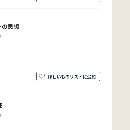
その思想
号
ほしいものリストに追加
院
号