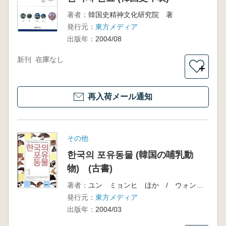
著者：
韓国史精神文化研究院 著
発行元：
東方メディア
出版年：
2004/08
新刊
在庫なし
＋
再入荷メール通知
その他
한국의 포유동물 (韓国の哺乳動
物) (古書)
著者：
ユン ミョンヒ ほか / ウォン ビョンホ 監修
発行元：
東方メディア
出版年：
2004/03