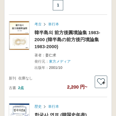
1
考古
単行本
韓半島의 前方後圓墳論集 1983-
2000 (韓半島の前方後円墳論集
1983-2000)
著者：
姜仁求
発行元：
東方メディア
出版年：
2001/10
新刊
在庫なし
＋
2,200 円~
古書
2点
歴史
単行本
한국사 연표 (韓国史年表)