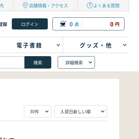
内
店舗情報・アクセス
よくある質問
0
0
登録
点
円
電子書籍
グッズ・他
詳細検索