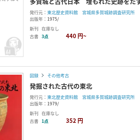
多賀城と古代日本 埋もれた史跡をた
発行元：
東北歴史資料館 宮城県多賀城跡調査研究所
出版年：
1975/
新刊
在庫なし
440 円~
古書
3点
図録
その他考古
発掘された古代の東北
発行元：
東北歴史資料館 宮城県多賀城跡調査研究所
出版年：
1979/
新刊
在庫なし
352 円
古書
1点