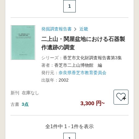
1
発掘調査報告書
近畿
二上山・関屋盆地における石器製
作遺跡の調査
シリーズ：
香芝市文化財調査報告書第3集
著者：
香芝市二上山博物館 編
発行元：
奈良県香芝市教育委員会
出版年：
2002
新刊
在庫なし
＋
3,300 円~
古書
3点
全1件中 1 - 1件を表示
1