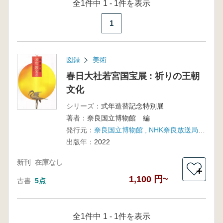
全1件中 1 - 1件を表示
1
図録
美術
春日大社若宮国宝展 : 祈りの王朝
文化
シリーズ：
式年造替記念特別展
著者：
奈良国立博物館 編
発行元：
奈良国立博物館 , NHK奈良放送局 , 朝日新聞社 , NHKエンタープライズ近畿
出版年：
2022
新刊
在庫なし
＋
1,100 円~
古書
5点
全1件中 1 - 1件を表示