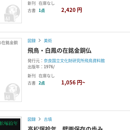
新刊
在庫なし
2,420 円
古書
1点
図録
美術
の在銘金銅
飛鳥・白鳳の在銘金銅仏
発行元：
奈良国立文化財研究所飛鳥資料館
出版年：
1976/
新刊
在庫なし
1,056 円~
古書
2点
図録
古墳
高松塚拾年 壁画保存の歩み