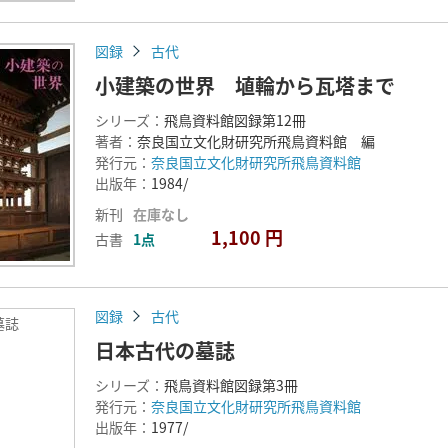
図録
古代
小建築の世界 埴輪から瓦塔まで
シリーズ：
飛鳥資料館図録第12冊
著者：
奈良国立文化財研究所飛鳥資料館 編
発行元：
奈良国立文化財研究所飛鳥資料館
出版年：
1984/
新刊
在庫なし
1,100 円
古書
1点
図録
古代
墓誌
日本古代の墓誌
シリーズ：
飛鳥資料館図録第3冊
発行元：
奈良国立文化財研究所飛鳥資料館
出版年：
1977/