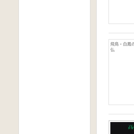
飛鳥・白鳳
仏