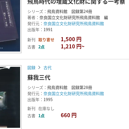
飛鳥時代の埋蔵文化財に関する一考察
シリーズ：
飛鳥資料館 図録第24冊
著者：
奈良国立文化財研究所飛鳥資料館 編
発行元：
奈良国立文化財研究所飛鳥資料館
出版年：
1991
1,500 円
新刊
取り寄せ
1,210 円~
古書
2点
図録
古代
蘇我三代
シリーズ：
飛鳥資料館 図録第28冊
発行元：
奈良国立文化財研究所飛鳥資料館
出版年：
1995
新刊
在庫なし
660 円
古書
1点