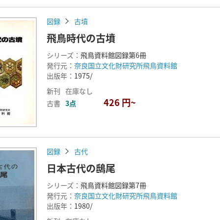
図録
古墳
飛鳥時代の古墳
シリーズ：
飛鳥資料館図録第6冊
発行元：
奈良国立文化財研究所飛鳥資料館
出版年：
1975/
新刊
在庫なし
426 円~
古書
3点
図録
古代
日本古代の鴟尾
シリーズ：
飛鳥資料館図録第7冊
発行元：
奈良国立文化財研究所飛鳥資料館
出版年：
1980/