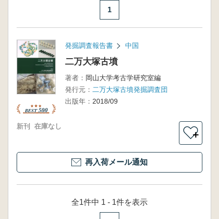
1
発掘調査報告書
中国
二万大塚古墳
著者：
岡山大学考古学研究室編
発行元：
二万大塚古墳発掘調査団
出版年：
2018/09
新刊
在庫なし
＋
再入荷メール通知
全1件中 1 - 1件を表示